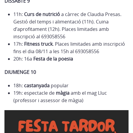
DISSABTE 9
11h:
Curs de nutrició
a càrrec de Claudia Presas.
Gestió del temps i alimentació (11h). Cuina
d’aprofitament (12h). Places limitades amb
inscripció al 693058556
17h:
Fitness truck
. Places limitades amb inscripció
fins el dia 08/11 a les 15h al 693058556
20h: 16a
Festa de la poesia
DIUMENGE 10
18h:
castanyada
popular
19h: espectacle de
màgia
amb el mag Lluc
(professor i assessor de màgia)