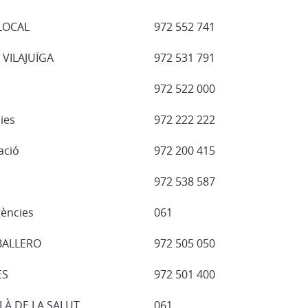
LOCAL
972 552 741
VILAJUÏGA
972 531 791
972 522 000
ies
972 222 222
ació
972 200 415
972 538 587
ències
061
BALLERO
972 505 050
ES
972 501 400
ALÀ DE LA SALUT
061