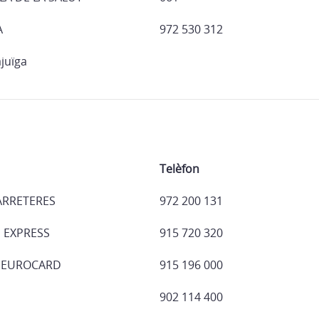
À
972 530 312
ajuïga
Telèfon
ARRETERES
972 200 131
 EXPRESS
915 720 320
, EUROCARD
915 196 000
902 114 400