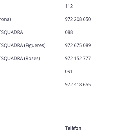
112
rona)
972 208 650
’ESQUADRA
088
ESQUADRA (Figueres)
972 675 089
ESQUADRA (Roses)
972 152 777
091
972 418 655
Telèfon