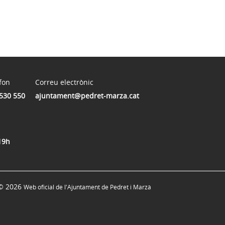
fon
Correu electrònic
530 550
ajuntament@pedret-marza.cat
19h
© 2026
Web oficial de l'Ajuntament de Pedret i Marzà