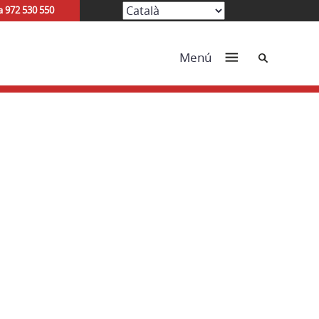
a 972 530 550
Cerca
Menú