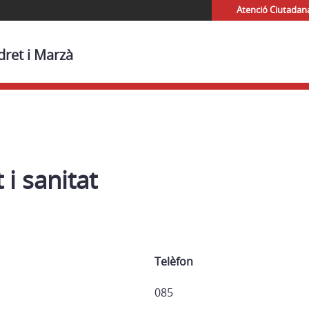
Atenció Ciutadan
dret i Marzà
 i sanitat
Telèfon
085