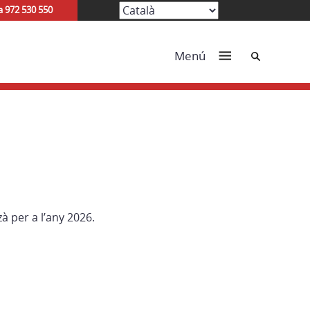
a 972 530 550
Cerca
Menú
à per a l’any 2026.