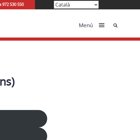
a 972 530 550
Cerca
Menú
ns)