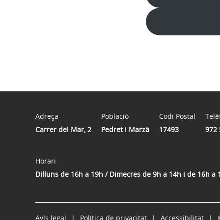
Adreça
Població
Codi Postal
Telè
Carrer del Mar, 2
Pedret i Marzà
17493
972 
Horari
Dilluns de 16h a 19h / Dimecres de 9h a 14h i de 16h a 
Avís legal
Política de privacitat
Accessibilitat