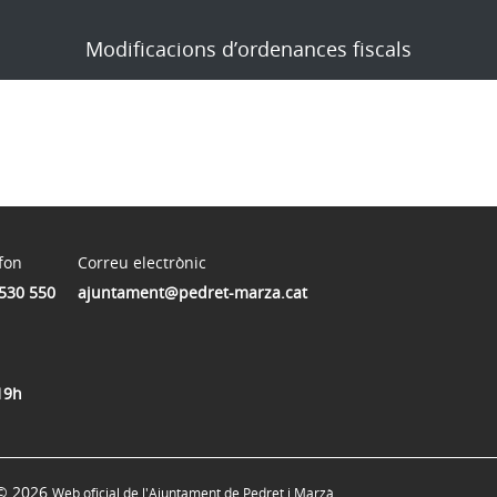
Modificacions d’ordenances fiscals
fon
Correu electrònic
530 550
ajuntament@pedret-marza.cat
19h
© 2026
Web oficial de l'Ajuntament de Pedret i Marzà