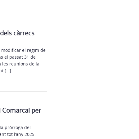
 dels càrrecs
 modificar el règim de
ns el passat 31 de
 les reunions de la
at […]
l Comarcal per
la pròrroga del
nt tot l’any 2025.