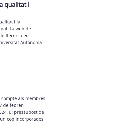
 qualitat i
alitat i la
ipal. La web de
 de Recerca en
Universitat Autònoma
nar compte als membres
 de febrer,
2024. El pressupost de
, un cop incorporades