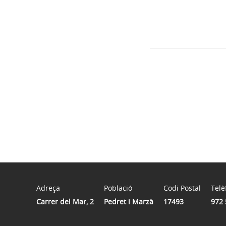
Adreça
Població
Codi Postal
Telè
Carrer del Mar, 2
Pedret i Marzà
17493
972 