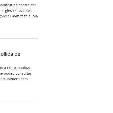
manifest en contra del
energies renovables,
gons el manifest, el pla
ollida de
ica i funcionalitat
que podeu consultar
i actualment està