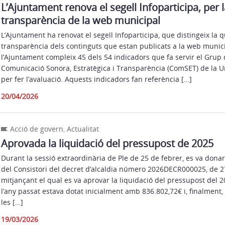
L’Ajuntament renova el segell Infoparticipa, per la
transparència de la web municipal
L’Ajuntament ha renovat el segell Infoparticipa, que distingeix la qu
transparència dels continguts que estan publicats a la web munic
l’Ajuntament compleix 45 dels 54 indicadors que fa servir el Grup
Comunicació Sonora, Estratègica i Transparència (ComSET) de la 
per fer l’avaluació. Aquests indicadors fan referència […]
20/04/2026
Acció de govern
,
Actualitat
Aprovada la liquidació del pressupost de 2025
Durant la sessió extraordinària de Ple de 25 de febrer, es va do
del Consistori del decret d’alcaldia número 2026DECR000025, de 27
mitjançant el qual es va aprovar la liquidació del pressupost del 
l’any passat estava dotat inicialment amb 836.802,72€ i, finalment
les […]
19/03/2026