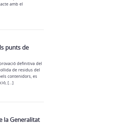
ntacte amb el
ls punts de
aprovació definitiva del
collida de residus del
pels contenidors, es
ció, […]
 la Generalitat