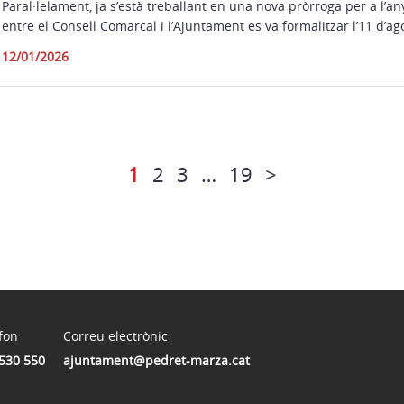
Paral·lelament, ja s’està treballant en una nova pròrroga per a l’an
entre el Consell Comarcal i l’Ajuntament es va formalitzar l’11 d’ag
12/01/2026
1
2
3
…
19
>
fon
Correu electrònic
530 550
ajuntament@pedret-marza.cat