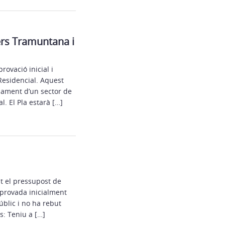
ers Tramuntana i
provació inicial i
Residencial. Aquest
pament d’un sector de
. El Pla estarà […]
t el pressupost de
aprovada inicialment
blic i no ha rebut
s: Teniu a […]