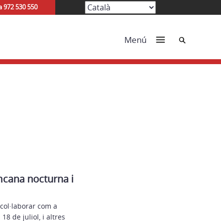
a 972 530 550
Cerca
Menú
mcana nocturna i
col·laborar com a
8 de juliol, i altres