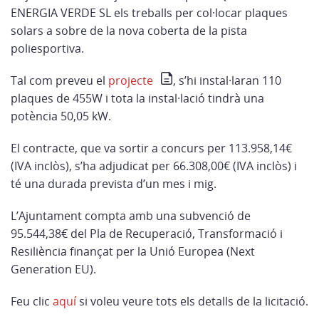
ENERGIA VERDE SL els treballs per col·locar plaques
solars a sobre de la nova coberta de la pista
poliesportiva.
Tal com preveu el
projecte
, s’hi instal·laran 110
plaques de 455W i tota la instal·lació tindrà una
potència 50,05 kW.
El contracte, que va sortir a concurs per 113.958,14€
(IVA inclòs), s’ha adjudicat per 66.308,00€ (IVA inclòs) i
té una durada prevista d’un mes i mig.
L’Ajuntament compta amb una subvenció de
95.544,38€ del Pla de Recuperació, Transformació i
Resiliència finançat per la Unió Europea (Next
Generation EU).
Feu clic
aquí
si voleu veure tots els detalls de la licitació.