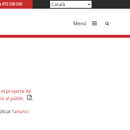
a 972 530 550
Cerca
Menú
 el projecte de
ió al públic
.
blicat
l’anunci