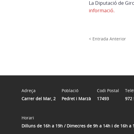
La Diputació de Giro
informació.
< Entrada Anterior
Adreça
Població
Codi Postal
Telè
Carrer del Mar, 2
Pedret i Marzà
17493
972 
Horari
Dilluns de 16h a 19h / Dimecres de 9h a 14h i de 16h a 