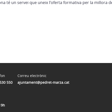
na té un servei que uneix l’oferta formativa per la millora de
fon
Correu electrònic
530 550
ajuntament@pedret-marza.cat
19h