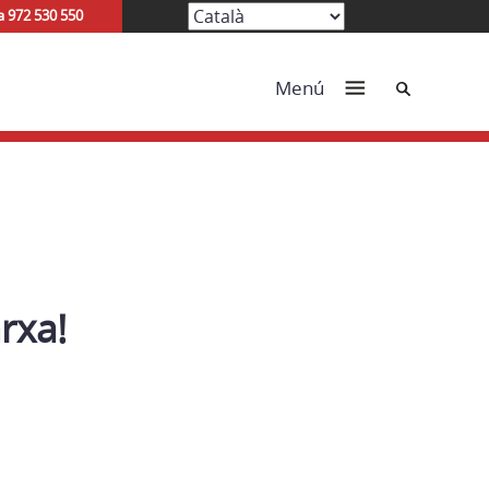
a 972 530 550
Cerca
Menú
rxa!